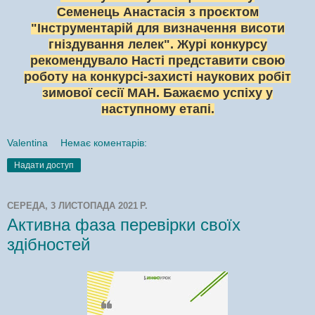
Семенець
Анастасія з проєктом
"Інструментарій для визначення
висоти
гніздування лелек". Журі конкурсу
рекомендувало
Насті представити свою
роботу на конкурсі-захисті
наукових робіт
зимової сесії МАН. Бажаємо успіху у
наступному етапі.
Valentina
Немає коментарів:
Надати доступ
СЕРЕДА, 3 ЛИСТОПАДА 2021 Р.
Активна фаза перевірки своїх
здібностей