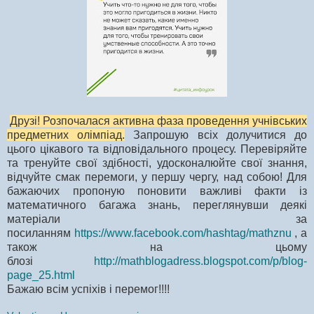
Друзі! Розпочалася активна фаза проведення учнівських
предметних олімпіад.
Запрошую всіх долучитися до
цього цікавого та відповідального процесу. Перевіряйте
та тренуйте свої здібності, удосконалюйте свої знання,
відчуйте смак перемоги, у першу чергу, над собою! Для
бажаючих пропоную поновити важливі факти із
математичного багажа знань, переглянувши деякі
матеріали за
посиланням
https://www.facebook.com/hashtag/mathznu
, а
також на цьому
блозі
http://mathblogadress.blogspot.com/p/blog-
page_25.html
Бажаю всім успіхів і перемог!!!!